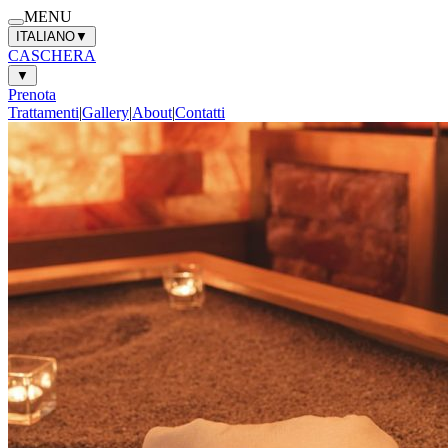
MENU
ITALIANO
▼
CASCHERA
▼
Prenota
Trattamenti
|
Gallery
|
About
|
Contatti