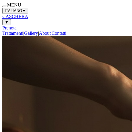
MENU
ITALIANO
▼
CASCHERA
▼
Prenota
Trattamenti
|
Gallery
|
About
|
Contatti