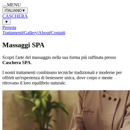
MENU
ITALIANO
▼
CASCHERA
▼
Prenota
Trattamenti
|
Gallery
|
About
|
Contatti
Massaggi SPA
Scopri l'arte del massaggio nella sua forma più raffinata presso
Caschera SPA
.
I nostri trattamenti combinano tecniche tradizionali e moderne per
offrirti un'esperienza di benessere unica, dove corpo e mente
ritrovano il loro equilibrio naturale.